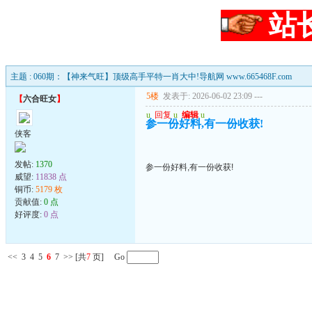
站
主题 : 060期：【神来气旺】顶级高手平特一肖大中!导航网 www.665468F.com
5楼
发表于: 2026-06-02 23:09
---
【
六合旺女
】
u
回复
u
编辑
u
参一份好料,有一份收获!
侠客
发帖:
1370
参一份好料,有一份收获!
威望:
11838 点
铜币:
5179 枚
贡献值:
0 点
好评度:
0 点
<<
3
4
5
6
7
>>
[共
7
页] Go