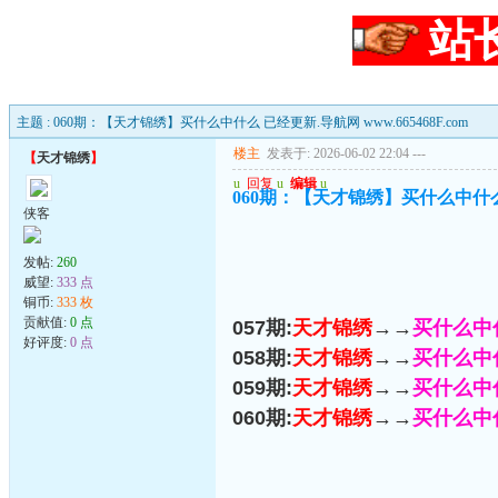
站
主题 : 060期：【天才锦绣】买什么中什么 已经更新.导航网 www.665468F.com
楼主
发表于: 2026-06-02 22:04
---
【
天才锦绣
】
u
回复
u
编辑
u
060期：【天才锦绣】买什么中什么 已经
侠客
发帖:
260
威望:
333 点
铜币:
333 枚
贡献值:
0 点
057期:
天才锦绣
→→
买什么中
好评度:
0 点
058期:
天才锦绣
→→
买什么中
059期:
天才锦绣
→→
买什么中
060期:
天才锦绣
→→
买什么中