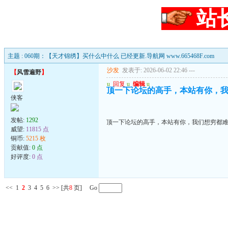
站
主题 : 060期：【天才锦绣】买什么中什么 已经更新.导航网 www.665468F.com
沙发
发表于: 2026-06-02 22:46
---
【
风雪遍野
】
u
回复
u
编辑
u
顶一下论坛的高手，本站有你，
侠客
发帖:
1292
顶一下论坛的高手，本站有你，我们想穷都
威望:
11815 点
铜币:
5215 枚
贡献值:
0 点
好评度:
0 点
<<
1
2
3
4
5
6
>>
[共
8
页] Go