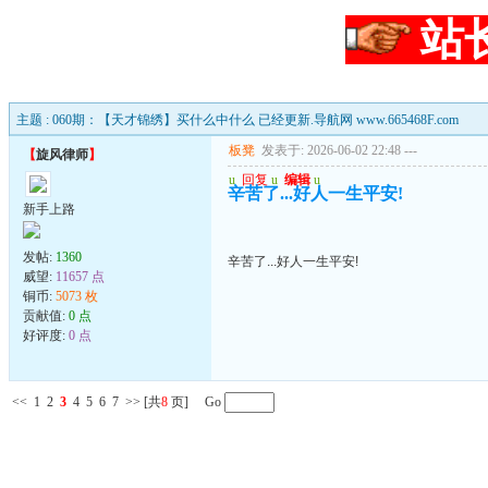
站
主题 : 060期：【天才锦绣】买什么中什么 已经更新.导航网 www.665468F.com
板凳
发表于: 2026-06-02 22:48
---
【
旋风律师
】
u
回复
u
编辑
u
辛苦了...好人一生平安!
新手上路
发帖:
1360
辛苦了...好人一生平安!
威望:
11657 点
铜币:
5073 枚
贡献值:
0 点
好评度:
0 点
<<
1
2
3
4
5
6
7
>>
[共
8
页] Go