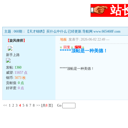
站
主题 : 060期：【天才锦绣】买什么中什么 已经更新.导航网 www.665468F.com
地板
发表于: 2026-06-02 22:49
---
【
旋风律师
】
u
回复
u
编辑
u
*****顶帖是一种美德！
新手上路
发帖:
1360
*****顶帖是一种美德！
威望:
11657 点
铜币:
5073 枚
贡献值:
0 点
好评度:
0 点
<<
1
2
3
4
5
6
7
8
>>
[共
8
页] Go