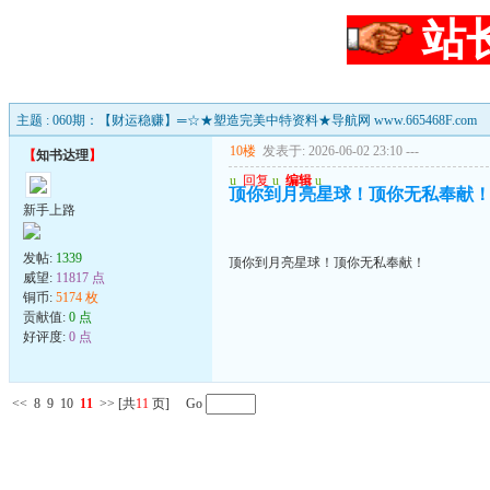
站
主题 : 060期：【财运稳赚】═☆★塑造完美中特资料★导航网 www.665468F.com
10楼
发表于: 2026-06-02 23:10
---
【
知书达理
】
u
回复
u
编辑
u
顶你到月亮星球！顶你无私奉献
新手上路
发帖:
1339
顶你到月亮星球！顶你无私奉献！
威望:
11817 点
铜币:
5174 枚
贡献值:
0 点
好评度:
0 点
<<
8
9
10
11
>>
[共
11
页] Go