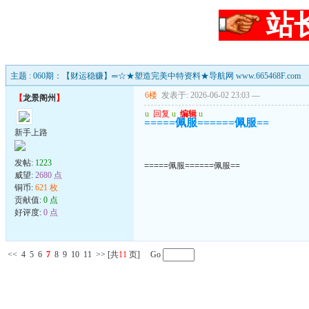
站
主题 : 060期：【财运稳赚】═☆★塑造完美中特资料★导航网 www.665468F.com
6楼
发表于: 2026-06-02 23:03
---
【
龙景阁州
】
u
回复
u
编辑
u
=====佩服======佩服==
新手上路
发帖:
1223
=====佩服======佩服==
威望:
2680 点
铜币:
621 枚
贡献值:
0 点
好评度:
0 点
<<
4
5
6
7
8
9
10
11
>>
[共
11
页] Go