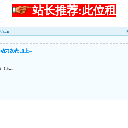
站长推荐:此位租
.com
发表.顶上....
上....