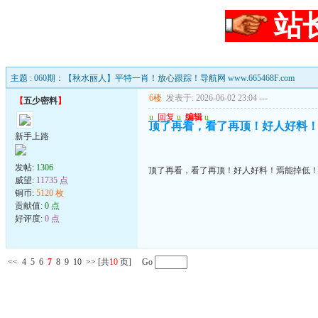
站
主题 : 060期：【秋水丽人】平特一肖！放心跟踪！导航网 www.665468F.com
6楼
发表于: 2026-06-02 23:04
---
【
五少密料
】
u
回复
u
编辑
u
顶了再看，看了再顶！好人好料
新手上路
发帖:
1306
顶了再看，看了再顶！好人好料！焉能掉低
威望:
11735 点
铜币:
5120 枚
贡献值:
0 点
好评度:
0 点
<<
4
5
6
7
8
9
10
>>
[共
10
页] Go