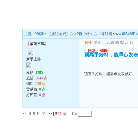
主题 : 060期：【虎胆龙威】△＜2肖中特＞△！导航网 www.665468F.c
10楼
发表于: 2026-06-02 23:11
---
【
放荡不羁
】
u
回复
u
编辑
u
顶高手好料，能早点发
新手上路
发帖:
1285
顶高手好料，能早点发表就好
威望:
3044 点
铜币:
958 枚
贡献值:
0 点
好评度:
0 点
<<
8
9
10
11
>>
[共
11
页] Go