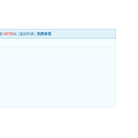
读
148789
次 |
返回列表
|
关闭本页