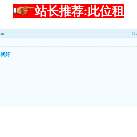
站长推荐:此位租
om
阅
表就好