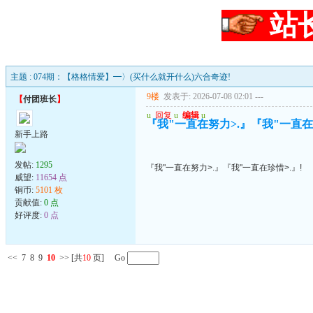
站
主题 : 074期：【格格情爱】━〉(买什么就开什么)六合奇迹!
9楼
发表于: 2026-07-08 02:01
---
【
付团班长
】
u
回复
u
编辑
u
『我"一直在努力>.』『我"一直在珍
新手上路
发帖:
1295
『我"一直在努力>.』『我"一直在珍惜>.』!
威望:
11654 点
铜币:
5101 枚
贡献值:
0 点
好评度:
0 点
<<
7
8
9
10
>>
[共
10
页] Go