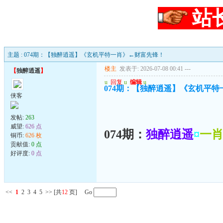
站
主题 : 074期：【独醉逍遥】《玄机平特一肖》←财富先锋！
楼主
发表于: 2026-07-08 00:41
---
【
独醉逍遥
】
u
回复
u
编辑
u
074期：【独醉逍遥】《玄机平
侠客
发帖:
263
威望:
626 点
074期：
独醉逍遥
¤
一
铜币:
626 枚
贡献值:
0 点
好评度:
0 点
<<
1
2
3
4
5
>>
[共
12
页] Go