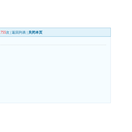
1755
次 |
返回列表
|
关闭本页