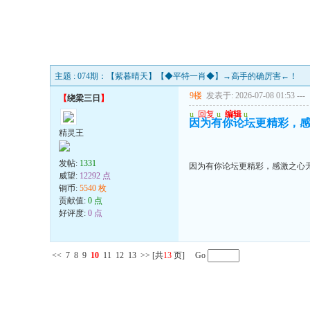
主题 : 074期：【紫暮晴天】【◆平特一肖◆】→高手的确厉害←！
9楼
发表于: 2026-07-08 01:53
---
【
绕梁三日
】
u
回复
u
编辑
u
因为有你论坛更精彩，
精灵王
发帖:
1331
因为有你论坛更精彩，感激之心
威望:
12292 点
铜币:
5540 枚
贡献值:
0 点
好评度:
0 点
<<
7
8
9
10
11
12
13
>>
[共
13
页] Go