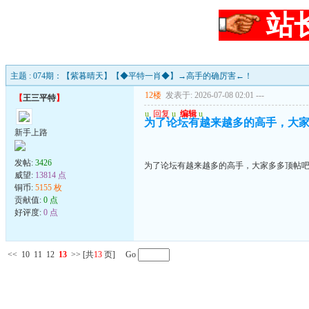
站
主题 : 074期：【紫暮晴天】【◆平特一肖◆】→高手的确厉害←！
12楼
发表于: 2026-07-08 02:01
---
【
王三平特
】
u
回复
u
编辑
u
为了论坛有越来越多的高手，大家多
新手上路
发帖:
3426
为了论坛有越来越多的高手，大家多多顶帖吧..
威望:
13814 点
铜币:
5155 枚
贡献值:
0 点
好评度:
0 点
<<
10
11
12
13
>>
[共
13
页] Go