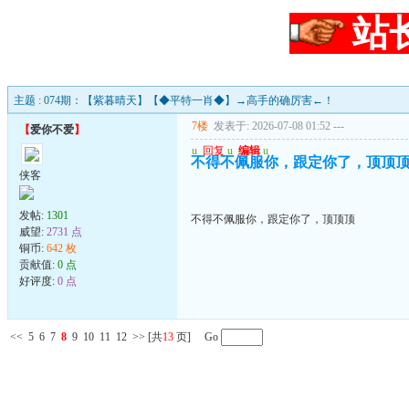
站
主题 : 074期：【紫暮晴天】【◆平特一肖◆】→高手的确厉害←！
7楼
发表于: 2026-07-08 01:52
---
【
爱你不爱
】
u
回复
u
编辑
u
不得不佩服你，跟定你了，顶顶
侠客
发帖:
1301
不得不佩服你，跟定你了，顶顶顶
威望:
2731 点
铜币:
642 枚
贡献值:
0 点
好评度:
0 点
<<
5
6
7
8
9
10
11
12
>>
[共
13
页] Go