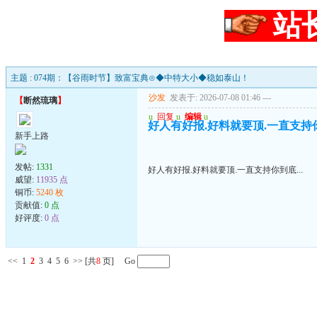
站
主题 : 074期：【谷雨时节】致富宝典⊙◆中特大小◆稳如泰山！
沙发
发表于: 2026-07-08 01:46
---
【
断然琉璃
】
u
回复
u
编辑
u
好人有好报.好料就要顶.一直支持你到
新手上路
发帖:
1331
好人有好报.好料就要顶.一直支持你到底...
威望:
11935 点
铜币:
5240 枚
贡献值:
0 点
好评度:
0 点
<<
1
2
3
4
5
6
>>
[共
8
页] Go