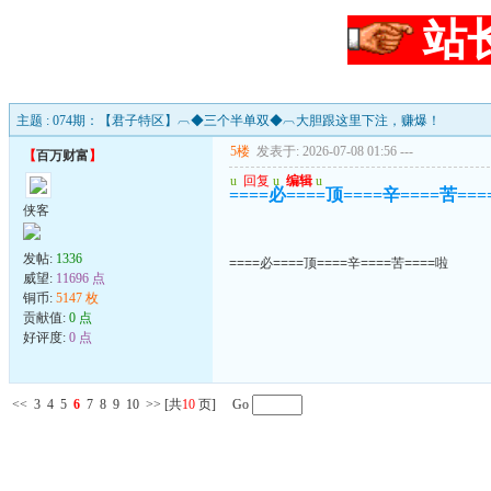
站
主题 : 074期：【君子特区】︹◆三个半单双◆︹大胆跟这里下注，赚爆！
5楼
发表于: 2026-07-08 01:56
---
【
百万财富
】
u
回复
u
编辑
u
====必====顶====辛====苦==
侠客
发帖:
1336
====必====顶====辛====苦====啦
威望:
11696 点
铜币:
5147 枚
贡献值:
0 点
好评度:
0 点
<<
3
4
5
6
7
8
9
10
>>
[共
10
页] Go