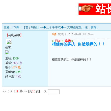
站
主题 : 074期：【君子特区】︹◆三个半单双◆︹大胆跟这里下注，赚爆！
8楼
发表于: 2026-07-08 01:59
---
【
马利至尊
】
u
回复
u
编辑
u
相信你的实力, 你是最棒的！！
侠客
发帖:
1309
相信你的实力, 你是最棒的！！
威望:
2822 点
铜币:
677 枚
贡献值:
0 点
好评度:
0 点
<<
6
7
8
9
10
>>
[共
10
页] Go