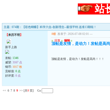
站
主题 : 074期：【彩色蝴蝶】科学六合-创新理念--最强平特.连准13期啦！
8楼
发表于: 2026-07-08 02:01
---
【
来历不明
】
u
回复
u
编辑
u
顶帖是友情，是动力！发帖是高
新手上路
发帖:
1346
顶帖是友情，是动力！发帖是高尚！！！
威望:
3167 点
铜币:
1017 枚
贡献值:
0 点
好评度:
0 点
<<
6
7
8
9
>>
[共
9
页] Go