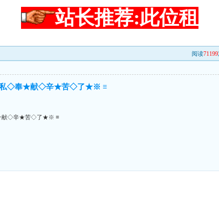
站长推荐:此位租
阅读
71199
★私◇奉★献◇辛★苦◇了★※ ≡
★献◇辛★苦◇了★※ ≡