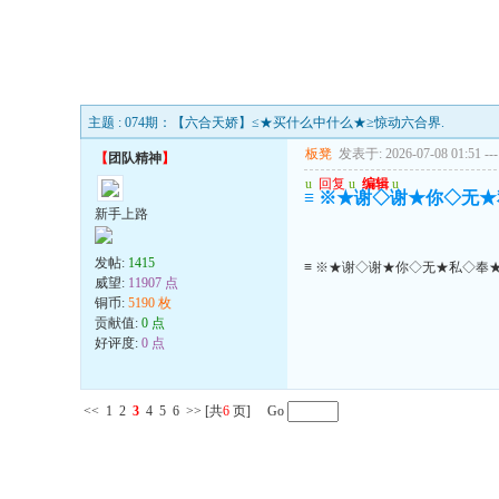
主题 : 074期：【六合天娇】≤★买什么中什么★≥惊动六合界.
板凳
发表于: 2026-07-08 01:51
---
【
团队精神
】
u
回复
u
编辑
u
≡ ※★谢◇谢★你◇无
新手上路
发帖:
1415
≡ ※★谢◇谢★你◇无★私◇奉
威望:
11907 点
铜币:
5190 枚
贡献值:
0 点
好评度:
0 点
<<
1
2
3
4
5
6
>>
[共
6
页] Go