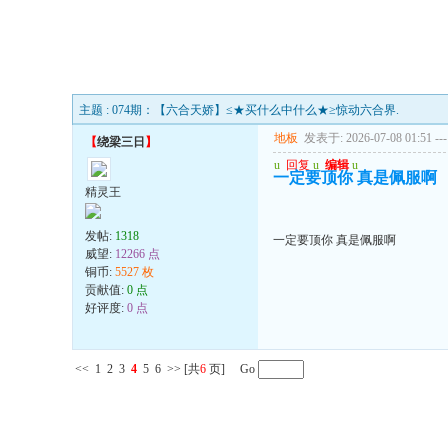
主题 : 074期：【六合天娇】≤★买什么中什么★≥惊动六合界.
地板
发表于: 2026-07-08 01:51
---
【
绕梁三日
】
u
回复
u
编辑
u
一定要顶你 真是佩服啊
精灵王
发帖:
1318
一定要顶你 真是佩服啊
威望:
12266 点
铜币:
5527 枚
贡献值:
0 点
好评度:
0 点
<<
1
2
3
4
5
6
>>
[共
6
页] Go