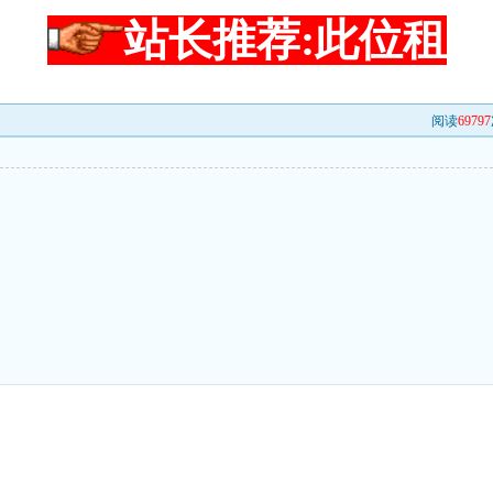
站长推荐:此位租
阅读
69797