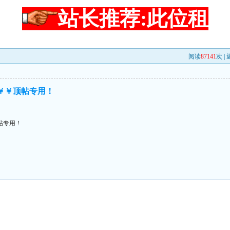
站长推荐:此位租
阅读
87141
次 |
￥￥￥顶帖专用！
顶帖专用！