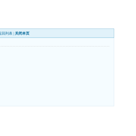
返回列表
|
关闭本页