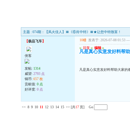
主题 : 074期：【风火佳人】〓《⑥肖中特》〓★让您中特致富！
10楼
发表于: 2026-07-08 01:53
---
【
极品飞车
】
u
回复
u
编辑
u
凡是真心实意发好料帮助
侠客
发帖:
1314
凡是真心实意发好料帮助大家的都
威望:
2793 点
铜币:
657 枚
贡献值:
0 点
好评度:
0 点
<<
8
9
10
11
12
13
14
15
>>
[共
17
页] Go