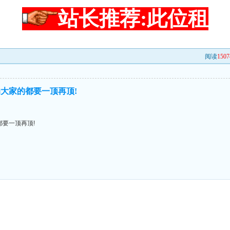
站长推荐:此位租
阅读
1507
大家的都要一顶再顶!
要一顶再顶!