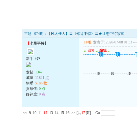
主题 : 074期：【风火佳人】〓《⑥肖中特》〓★让您中特致富！
11楼
发表于: 2026-07-08 01:53
---
【
七星平特
】
u
回复
u
编辑
u
~~~~~~顶~~~~~顶~~~~~~
新手上路
发帖:
1347
~~~~~~顶~~~~~顶~~~~~~顶~~~
威望:
11821 点
铜币:
5185 枚
贡献值:
0 点
好评度:
0 点
<<
9
10
11
12
13
14
15
16
>>
[共
17
页] Go