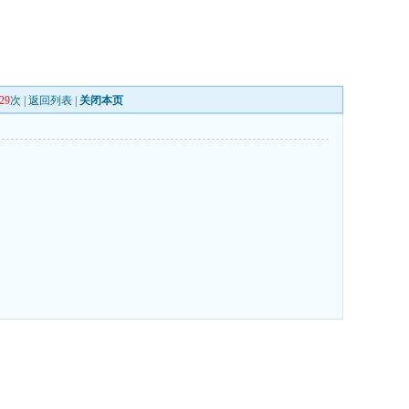
29
次 |
返回列表
|
关闭本页