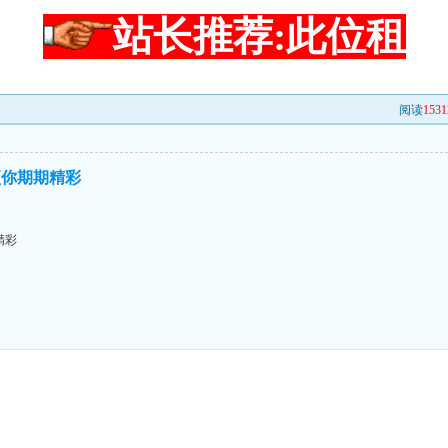
站长推荐:此位租
阅读
1531
..顶你期期精彩
期精彩