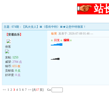
站
主题 : 074期：【风火佳人】〓《⑥肖中特》〓★让您中特致富！
板凳
发表于: 2026-07-08 01:46
---
【
安谨自乐
】
u
回复
u
编辑
u
▁▂▃▄
侠客
发帖:
1253
▁▂▃▄
威望:
2704 点
铜币:
655 枚
贡献值:
0 点
好评度:
0 点
<<
1
2
3
4
5
6
7
>>
[共
17
页] Go