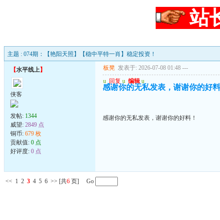
站
主题 : 074期：【艳阳天照】【稳中平特一肖】稳定投资！
板凳
发表于: 2026-07-08 01:48
---
【
水平线上
】
u
回复
u
编辑
u
感谢你的无私发表，谢谢你的好
侠客
发帖:
1344
感谢你的无私发表，谢谢你的好料！
威望:
2849 点
铜币:
679 枚
贡献值:
0 点
好评度:
0 点
<<
1
2
3
4
5
6
>>
[共
6
页] Go