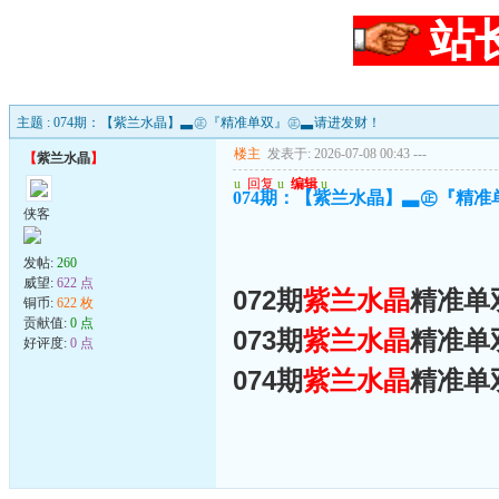
站
主题 : 074期：【紫兰水晶】▃㊣『精准单双』㊣▃请进发财！
楼主
发表于: 2026-07-08 00:43
---
【
紫兰水晶
】
u
回复
u
编辑
u
074期：【紫兰水晶】▃㊣『精
侠客
发帖:
260
威望:
622 点
072期
紫兰水晶
精准单双
铜币:
622 枚
贡献值:
0 点
073期
紫兰水晶
精准单双
好评度:
0 点
074期
紫兰水晶
精准单双