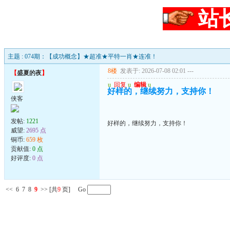
站
主题 : 074期：【成功概念】★超准★平特一肖★连准！
8楼
发表于: 2026-07-08 02:01
---
【
盛夏的夜
】
u
回复
u
编辑
u
好样的，继续努力，支持你！
侠客
发帖:
1221
好样的，继续努力，支持你！
威望:
2695 点
铜币:
659 枚
贡献值:
0 点
好评度:
0 点
<<
6
7
8
9
>>
[共
9
页] Go