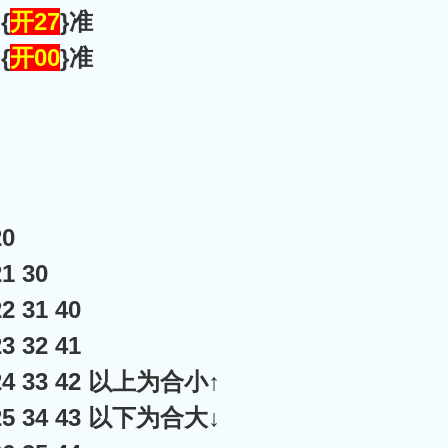
{
开27
}准
{
开00
}准
20
1 30
2 31 40
3 32 41
24 33 42 以上为合小↑
25 34 43 以下为合大↓