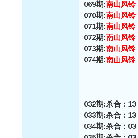
069期:
南山风铃
070期:
南山风铃
071期:
南山风铃
072期:
南山风铃
073期:
南山风铃
074期:
南山风铃
032期:杀合：13 
033期:杀合：13 
034期:杀合：03 
035期:杀合：03 