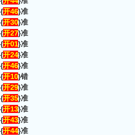
{
开44
}准
{
开46
}准
{
开30
}准
{
开27
}准
{
开01
}准
{
开24
}准
{
开46
}准
{
开10
}错
{
开29
}准
{
开35
}准
{
开13
}准
{
开43
}准
{
开44
}准