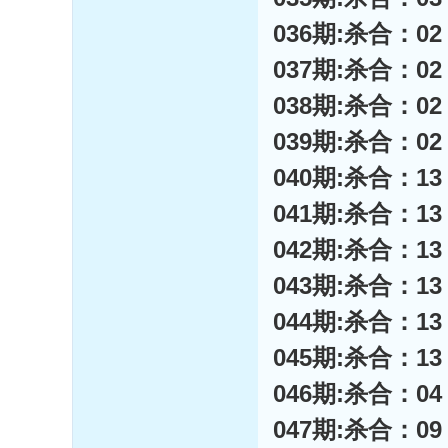
036期:杀合：02 
037期:杀合：02 
038期:杀合：02 
039期:杀合：02 
040期:杀合：13 
041期:杀合：13 
042期:杀合：13 
043期:杀合：13 
044期:杀合：13 
045期:杀合：13 
046期:杀合：04 
047期:杀合：09 