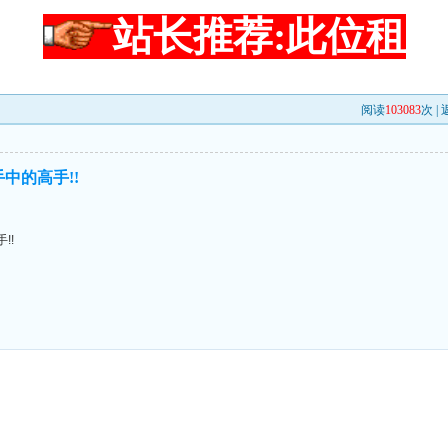
站长推荐:此位租
阅读
103083
次 |
中的高手!!
!!