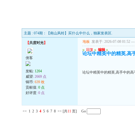
主题 : 074期：【南山风铃】买什么中什么，独家发表区.
地板
发表于: 2026-07-08 01:52
---
【
共度时光
】
u
回复
u
编辑
u
论坛中精英中的精英,高手
侠客
发帖:
1204
论坛中精英中的精英,高手中的高手
威望:
2669 点
铜币:
639 枚
贡献值:
0 点
好评度:
0 点
<<
1
2
3
4
5
6
7
8
>>
[共
11
页] Go