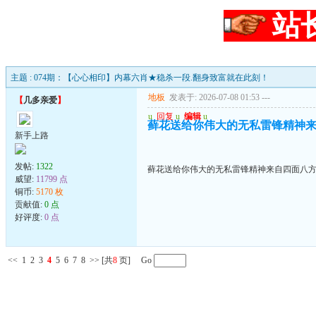
站
主题 : 074期：【心心相印】内幕六肖★稳杀一段.翻身致富就在此刻！
地板
发表于: 2026-07-08 01:53
---
【
几多亲爱
】
u
回复
u
编辑
u
藓花送给你伟大的无私雷锋精神
新手上路
发帖:
1322
藓花送给你伟大的无私雷锋精神来自四面八
威望:
11799 点
铜币:
5170 枚
贡献值:
0 点
好评度:
0 点
<<
1
2
3
4
5
6
7
8
>>
[共
8
页] Go