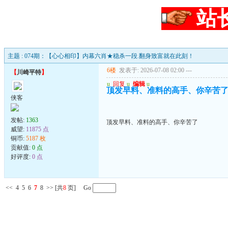
站
主题 : 074期：【心心相印】内幕六肖★稳杀一段.翻身致富就在此刻！
6楼
发表于: 2026-07-08 02:00
---
【
川崎平特
】
u
回复
u
编辑
u
顶发早料、准料的高手、你辛苦
侠客
发帖:
1363
顶发早料、准料的高手、你辛苦了
威望:
11875 点
铜币:
5187 枚
贡献值:
0 点
好评度:
0 点
<<
4
5
6
7
8
>>
[共
8
页] Go