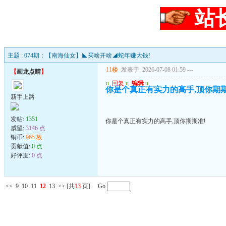
站
主题 : 074期：【南海仙女】◣买啥开啥◢蛇年赚大钱!
11楼
发表于: 2026-07-08 01:59
---
【
画龙点睛
】
u
回复
u
编辑
u
你是个真正有实力的高手,顶你期期
新手上路
发帖:
1351
你是个真正有实力的高手,顶你期期准!
威望:
3146 点
铜币:
965 枚
贡献值:
0 点
好评度:
0 点
<<
9
10
11
12
13
>>
[共
13
页] Go