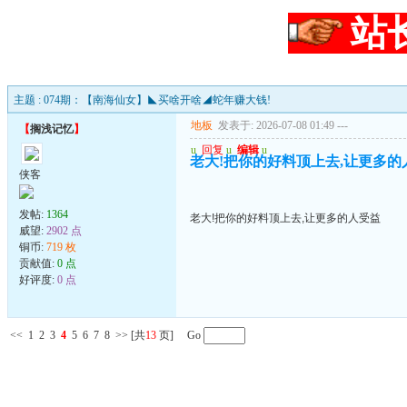
站
主题 : 074期：【南海仙女】◣买啥开啥◢蛇年赚大钱!
地板
发表于: 2026-07-08 01:49
---
【
搁浅记忆
】
u
回复
u
编辑
u
老大!把你的好料顶上去,让更多的
侠客
发帖:
1364
老大!把你的好料顶上去,让更多的人受益
威望:
2902 点
铜币:
719 枚
贡献值:
0 点
好评度:
0 点
<<
1
2
3
4
5
6
7
8
>>
[共
13
页] Go