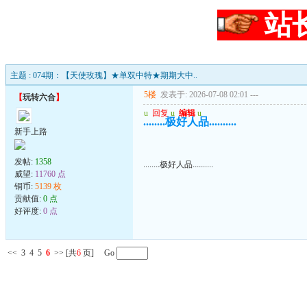
站
主题 : 074期：【天使玫瑰】★单双中特★期期大中..
5楼
发表于: 2026-07-08 02:01
---
【
玩转六合
】
u
回复
u
编辑
u
........极好人品..........
新手上路
发帖:
1358
........极好人品..........
威望:
11760 点
铜币:
5139 枚
贡献值:
0 点
好评度:
0 点
<<
3
4
5
6
>>
[共
6
页] Go