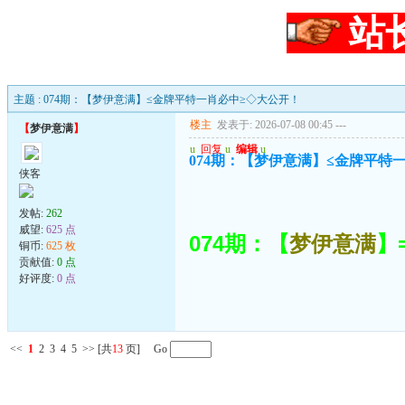
站
主题 : 074期：【梦伊意满】≤金牌平特一肖必中≥◇大公开！
楼主
发表于: 2026-07-08 00:45
---
【
梦伊意满
】
u
回复
u
编辑
u
074期：【梦伊意满】≤金牌平特
侠客
发帖:
262
威望:
625 点
074期：【
梦伊意满
】
铜币:
625 枚
贡献值:
0 点
好评度:
0 点
<<
1
2
3
4
5
>>
[共
13
页] Go