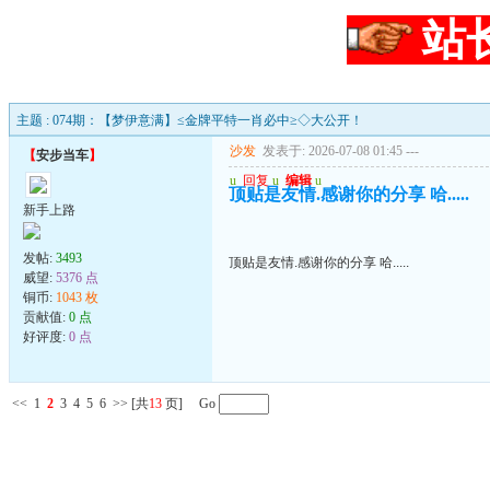
站
主题 : 074期：【梦伊意满】≤金牌平特一肖必中≥◇大公开！
沙发
发表于: 2026-07-08 01:45
---
【
安步当车
】
u
回复
u
编辑
u
顶贴是友情.感谢你的分享 哈.....
新手上路
发帖:
3493
顶贴是友情.感谢你的分享 哈.....
威望:
5376 点
铜币:
1043 枚
贡献值:
0 点
好评度:
0 点
<<
1
2
3
4
5
6
>>
[共
13
页] Go