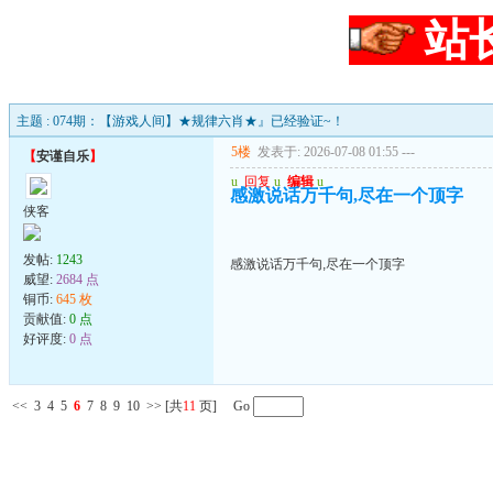
站
主题 : 074期：【游戏人间】★规律六肖★』已经验证~！
5楼
发表于: 2026-07-08 01:55
---
【
安谨自乐
】
u
回复
u
编辑
u
感激说话万千句,尽在一个顶字
侠客
发帖:
1243
感激说话万千句,尽在一个顶字
威望:
2684 点
铜币:
645 枚
贡献值:
0 点
好评度:
0 点
<<
3
4
5
6
7
8
9
10
>>
[共
11
页] Go