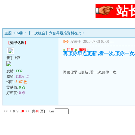
站
主题 : 074期：【一次机会】六合界最准资料在此！
9楼
发表于: 2026-07-08 02:00
---
【
知书达理
】
u
回复
u
编辑
u
再顶你早点更新 ,看一次,顶你一次
新手上路
发帖:
1332
再顶你早点更新 ,看一次,顶你一次.
威望:
11803 点
铜币:
5167 枚
贡献值:
0 点
好评度:
0 点
<<
7
8
9
10
>>
[共
10
页] Go