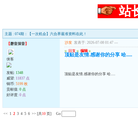
站
主题 : 074期：【一次机会】六合界最准资料在此！
沙发
发表于: 2026-07-08 01:47
---
【
磬音深音
】
u
回复
u
编辑
u
顶贴是友情.感谢你的分享 哈.....
侠客
发帖:
1348
顶贴是友情.感谢你的分享 哈.....
威望:
11837 点
铜币:
5199 枚
贡献值:
0 点
好评度:
0 点
<<
1
2
3
4
5
6
>>
[共
10
页] Go