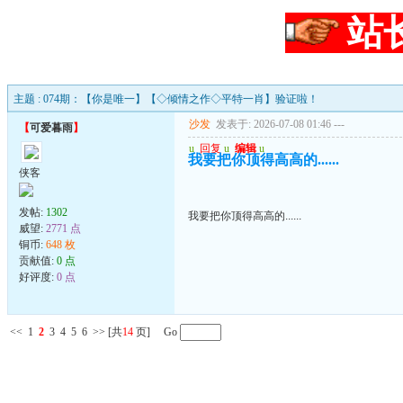
站
主题 : 074期：【你是唯一】【◇倾情之作◇平特一肖】验证啦！
沙发
发表于: 2026-07-08 01:46
---
【
可爱暮雨
】
u
回复
u
编辑
u
我要把你顶得高高的......
侠客
发帖:
1302
我要把你顶得高高的......
威望:
2771 点
铜币:
648 枚
贡献值:
0 点
好评度:
0 点
<<
1
2
3
4
5
6
>>
[共
14
页] Go