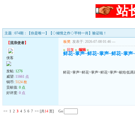
站
主题 : 074期：【你是唯一】【◇倾情之作◇平特一肖】验证啦！
板凳
发表于: 2026-07-08 01:46
---
【
流浪使者
】
u
回复
u
编辑
u
鲜花~掌声~鲜花~掌声~鲜花~掌声
侠客
发帖:
1276
鲜花~掌声~鲜花~掌声~鲜花~掌声~献给低调
威望:
11661 点
铜币:
5124 枚
贡献值:
0 点
好评度:
0 点
<<
1
2
3
4
5
6
7
>>
[共
14
页] Go