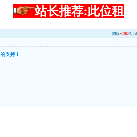
站长推荐:此位租
阅读
80262
次 |
大的支持！
！