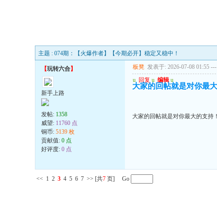
主题 : 074期：【火爆作者】【今期必开】稳定又稳中！
板凳
发表于: 2026-07-08 01:55
---
【
玩转六合
】
u
回复
u
编辑
u
大家的回帖就是对你最
新手上路
发帖:
1358
大家的回帖就是对你最大的支持
威望:
11760 点
铜币:
5139 枚
贡献值:
0 点
好评度:
0 点
<<
1
2
3
4
5
6
7
>>
[共
7
页] Go