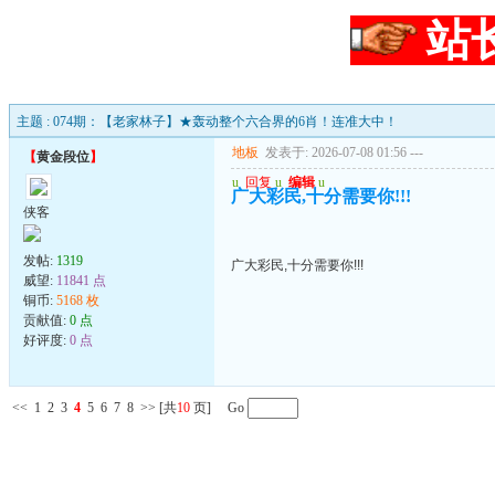
站
主题 : 074期：【老家林子】★轰动整个六合界的6肖！连准大中！
地板
发表于: 2026-07-08 01:56
---
【
黄金段位
】
u
回复
u
编辑
u
广大彩民,十分需要你!!!
侠客
发帖:
1319
广大彩民,十分需要你!!!
威望:
11841 点
铜币:
5168 枚
贡献值:
0 点
好评度:
0 点
<<
1
2
3
4
5
6
7
8
>>
[共
10
页] Go