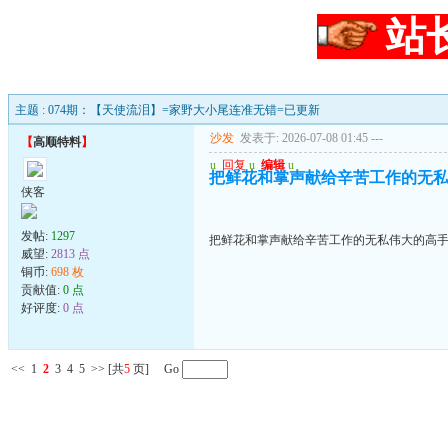
站
主题 : 074期：【天使流泪】=家野大小尾连准无错=已更新
沙发
发表于: 2026-07-08 01:45
---
【
高顺特料
】
u
回复
u
编辑
u
把鲜花和掌声献给辛苦工作的无
侠客
发帖:
1297
把鲜花和掌声献给辛苦工作的无私伟大的高
威望:
2813 点
铜币:
698 枚
贡献值:
0 点
好评度:
0 点
<<
1
2
3
4
5
>>
[共
5
页] Go