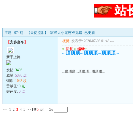
站
主题 : 074期：【天使流泪】=家野大小尾连准无错=已更新
板凳
发表于: 2026-07-08 01:48
---
【
安步当车
】
u
回复
u
编辑
u
...顶顶顶...顶顶顶...顶顶顶...
新手上路
发帖:
3493
...顶顶顶...顶顶顶...顶顶顶...
威望:
5376 点
铜币:
1043 枚
贡献值:
0 点
好评度:
0 点
<<
1
2
3
4
5
>>
[共
5
页] Go