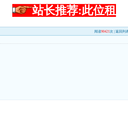
站长推荐:此位租
阅读
90421
次 |
返回列