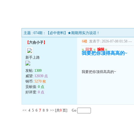
主题 : 074期：【必中密料】★期期用实力说话！
6楼
发表于: 2026-07-08 01:58
---
【
六合小子
】
u
回复
u
编辑
u
我要把你顶得高高的~
新手上路
发帖:
1309
我要把你顶得高高的~
威望:
12039 点
铜币:
5270 枚
贡献值:
0 点
好评度:
0 点
<<
4
5
6
7
8
9
>>
[共
9
页] Go