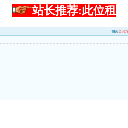
站长推荐:此位租
阅读
11787