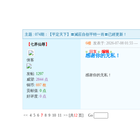
主题 : 074期：【平定天下】〓滅莊自创平特一肖〓已經更新！
6楼
发表于: 2026-07-08 01:55
---
【
七界仙尊
】
u
回复
u
编辑
u
感谢你的无私！
侠客
发帖:
1297
感谢你的无私！
威望:
2844 点
铜币:
697 枚
贡献值:
0 点
好评度:
0 点
<<
4
5
6
7
8
9
10
11
>>
[共
12
页] Go