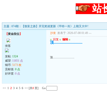
站
主题 : 074期：【致富之路】开完奖就更新《平特一肖》上期又大中!
沙发
发表于: 2026-07-08 01:49
---
【
黄金段位
】
u
回复
u
编辑
u
顶..............................
侠客
发帖:
1324
顶..............................
威望:
11851 点
铜币:
5173 枚
贡献值:
0 点
好评度:
0 点
<<
1
2
3
4
5
6
>>
[共
8
页] Go